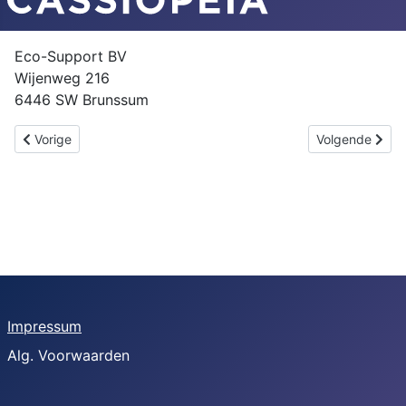
Eco-Support BV
Wijenweg 216
6446 SW Brunssum
Vorig artikel: Contact
Volgende artike
Vorige
Volgende
Impressum
Alg. Voorwaarden